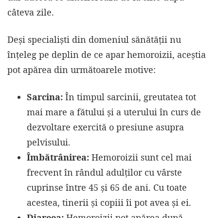
câteva zile.
Deși specialiști din domeniul sănătății nu
înțeleg pe deplin de ce apar hemoroizii, aceștia
pot apărea din următoarele motive:
Sarcina:
În timpul sarcinii, greutatea tot
mai mare a fătului și a uterului în curs de
dezvoltare exercită o presiune asupra
pelvisului.
Îmbătrânirea:
Hemoroizii sunt cel mai
frecvent în rândul adulților cu vârste
cuprinse între 45 și 65 de ani. Cu toate
acestea, tinerii și copiii îi pot avea și ei.
Diareea:
Hemoroizii pot apărea după