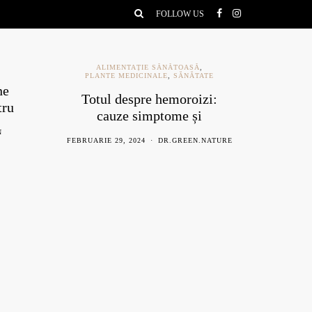
FOLLOW US
IE SĂNĂTOASĂ
,
SĂNĂTATE
INALE
,
SĂNĂTATE
Ce este melatonina și ce
re hemoroizi:
beneficii are pentru
imptome și
organism
 naturiste
AUGUST 27, 2021
ADMIN
4
DR.GREEN.NATURE