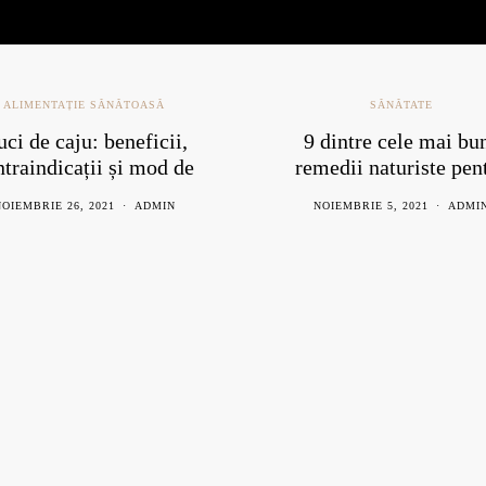
SĂNĂTATE
ALIMENTAȚ
PLANTE MEDIC
9 dintre cele mai bune
Totul desp
remedii naturiste pentru
cauze s
răceală
remedii
NOIEMBRIE 5, 2021
ADMIN
FEBRUARIE 29, 202