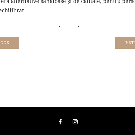
ră alternative sănătoase și de calitate, pentru pers
echilibrat.
BOOK
INS