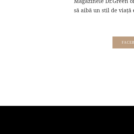
Magazinele Dr.Green ofe
să aibă un stil de viață 
FACE