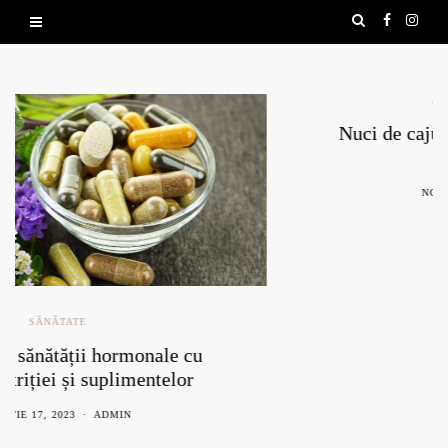
ALIMENTAȚIE SĂNĂTOASĂ
Nuci de caju: beneficii, contraindicații și
mod de consum
NOIEMBRIE 26, 2021
ADMIN