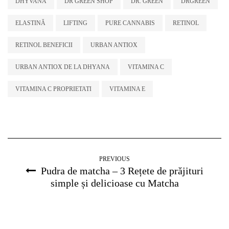
DHYVANA
DR GREEN SHOP
DR. GREEN
DRGREEN
ELASTINĂ
LIFTING
PURE CANNABIS
RETINOL
RETINOL BENEFICII
URBAN ANTIOX
URBAN ANTIOX DE LA DHYANA
VITAMINA C
VITAMINA C PROPRIETATI
VITAMINA E
PREVIOUS
Pudra de matcha – 3 Rețete de prăjituri
simple și delicioase cu Matcha