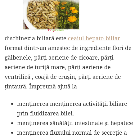
dischinezia biliară este
ceaiul hepato-biliar
format dintr-un amestec de ingrediente flori de
gălbenele, părți aeriene de cicoare, părți
aeriene de turiță mare, părți aeriene de
ventrilică , coajă de crușin, părți aeriene de
țintaură. Împreună ajută la
menținerea menținerea activității biliare
prin fluidizarea bilei.
menținerea sănătății intestinale și hepatice
menținerea fluxului normal de secreție a