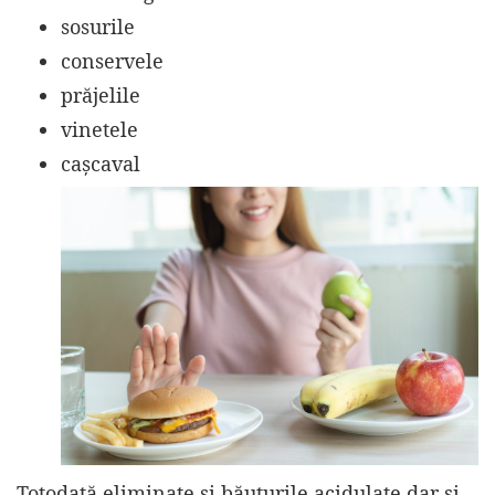
sosurile
conservele
prăjelile
vinetele
cașcaval
Totodată eliminate și băuturile acidulate dar și