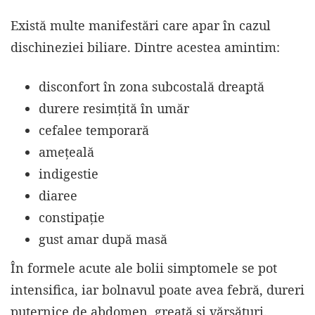
Există multe manifestări care apar în cazul
dischineziei biliare. Dintre acestea amintim:
disconfort în zona subcostală dreaptă
durere resimțită în umăr
cefalee temporară
amețeală
indigestie
diaree
constipație
gust amar după masă
În formele acute ale bolii simptomele se pot
intensifica, iar bolnavul poate avea febră, dureri
puternice de abdomen, greață și vărsături.