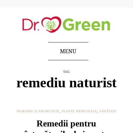
MENU
TAG
remediu naturist
ÎNGRIJIRE ȘI FRUMUSEȚE
,
PLANTE MEDICINALE
,
SĂNĂTATE
Remedii pentru