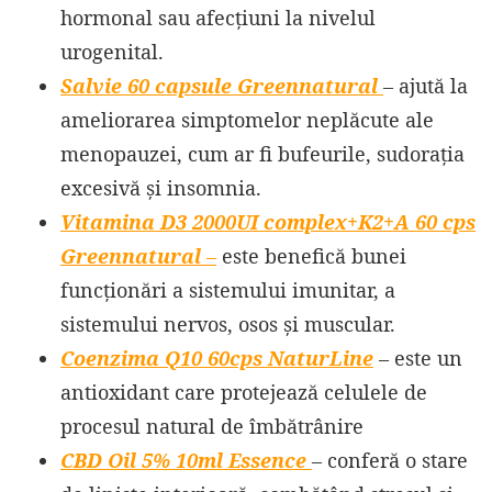
hormonal sau afecțiuni la nivelul
urogenital.
Salvie 60 capsule Greennatural
– ajută la
ameliorarea simptomelor neplăcute ale
menopauzei, cum ar fi bufeurile, sudorația
excesivă și insomnia.
Vitamina D3 2000UI complex+K2+A 60 cps
Greennatural
–
este benefică bunei
funcționări a sistemului imunitar, a
sistemului nervos, osos și muscular.
Coenzima Q10 60cps NaturLine
– este un
antioxidant care protejează celulele de
procesul natural de îmbătrânire
CBD Oil 5% 10ml Essence
–
conferă o stare