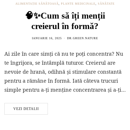
ALIMENTAȚIE SĂNĂTOASĂ
,
PLANTE MEDICINALE
,
SĂNĂTATE
🧠✨Cum să îți menții
creierul în formă?
IANUARIE 16, 2025
DR.GREEN.NATURE
Ai zile în care simți că nu te poți concentra? Nu
te îngrijora, se întâmplă tuturor. Creierul are
nevoie de hrană, odihnă și stimulare constantă
pentru a rămâne în formă. Iată câteva trucuri
simple pentru a-ți menține concentrarea și a-ți…
VEZI DETALII