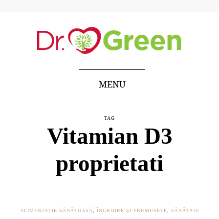
MENU
TAG
Vitamian D3
proprietati
ALIMENTAȚIE SĂNĂTOASĂ
,
ÎNGRIJIRE ȘI FRUMUSEȚE
,
SĂNĂTATE