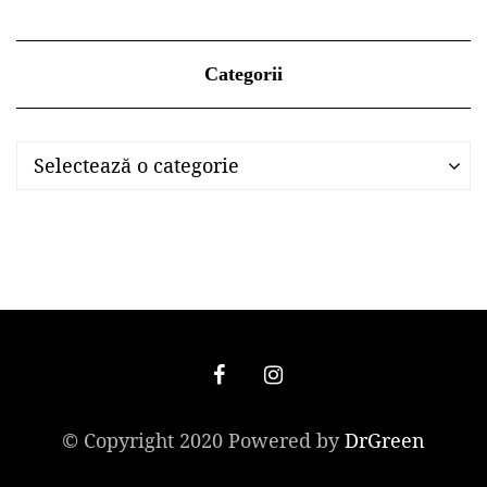
Categorii
Categorii
Categorii
Selectează o categorie
© Copyright 2020 Powered by
DrGreen