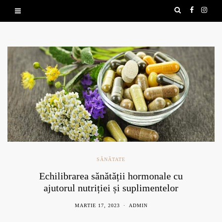
Nuci de caj
N
SĂNĂTATE
area sănătății hormonale cu
l nutriției și suplimentelor
naturale
MARTIE 17, 2023
ADMIN