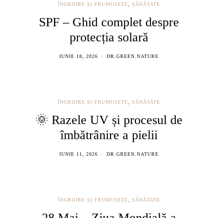
ÎNGRIJIRE ȘI FRUMUSEȚE
,
SĂNĂTATE
SPF – Ghid complet despre
protecția solară
IUNIE 18, 2026
DR.GREEN.NATURE
ÎNGRIJIRE ȘI FRUMUSEȚE
,
SĂNĂTATE
🌞 Razele UV și procesul de
îmbătrânire a pielii
IUNIE 11, 2026
DR.GREEN.NATURE
ÎNGRIJIRE ȘI FRUMUSEȚE
,
SĂNĂTATE
28 Mai – Ziua Mondială a