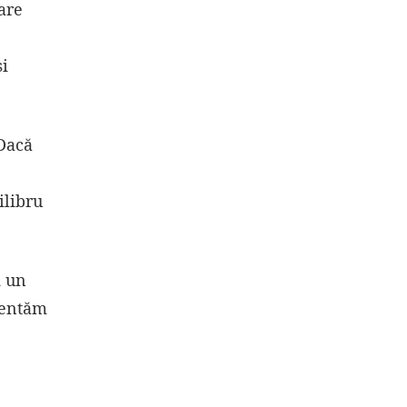
are
și
 Dacă
ilibru
i un
ezentăm