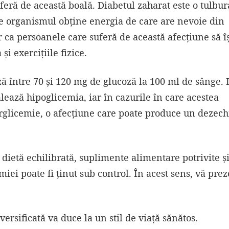
uferă de această boală. Diabetul zaharat este o tulbur
e organismul obține energia de care are nevoie din
 ca persoanele care suferă de această afecțiune să î
și exercițiile fizice.
ză între 70 şi 120 mg de glucoză la 100 ml de sânge.
lează hipoglicemia, iar în cazurile în care acestea
glicemie, o afecţiune care poate produce un dezech
o dietă echilibrată, suplimente alimentare potrivite ș
icemiei poate fi ținut sub control. În acest sens, vă pr
iversificată va duce la un stil de viață sănătos.