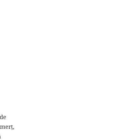
 de
omerț,
ă