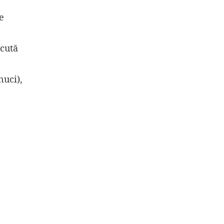
e
scută
nuci),