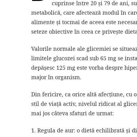
cuprinse între 20 și 79 de ani, s
metabolică, care afectează modul în car
alimente și tocmai de aceea este necesar
seteze obiective în ceea ce privește dieta 
Valorile normale ale glicemiei se situea
limitele glucozei scad sub 65 mg se insta
depăşesc 125 mg este vorba despre hiper
major în organism.
Din fericire, ca orice altă afecțiune, cu 
stil de viață activ, nivelul ridicat al gl
mai jos câteva sfaturi de urmat:
1. Regula de aur: o dietă echilibrată și d