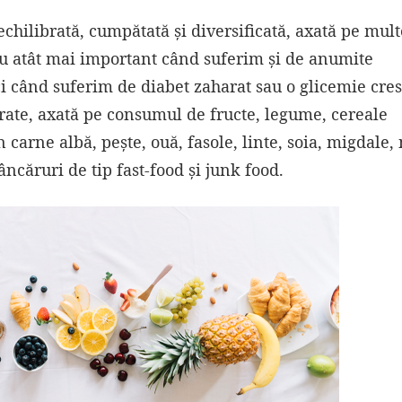
echilibrată, cumpătată și diversificată, axată pe mult
 cu atât mai important când suferim și de anumite
i când suferim de diabet zaharat sau o glicemie cre
brate, axată pe consumul de fructe, legume, cereale
 carne albă, pește, ouă, fasole, linte, soia, migdale, 
ncăruri de tip fast-food și junk food.