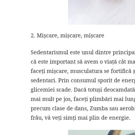
2. Mișcare, mișcare, mișcare
Sedentarismul este unul dintre principal
că este important să avem o viață cât m
faceți mișcare, musculatura se fortifică
sedentari. Prin consumul sporit de ener
glicemiei scade. Dacă totuși deocamdată 
mai mult pe jos, faceți plimbări mai lungi
precum clase de dans, Zumba sau aerobic.
frâu, vă veți simți mai plin de energie.