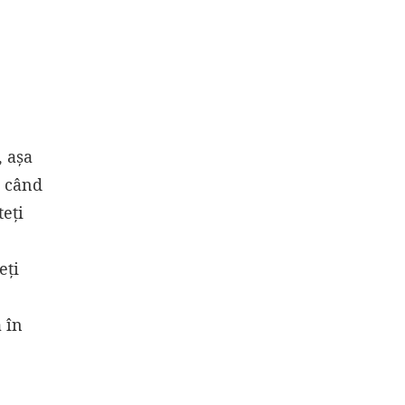
, așa
i când
teți
eți
 în