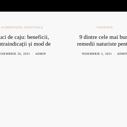
SĂNĂTATE
ALIMENTAȚIE SĂNĂTOASĂ
,
PLANTE MEDICINALE
,
SĂNĂT
 dintre cele mai bune
Totul despre hemoroi
medii naturiste pentru
cauze simptome și
răceală
remedii naturiste
NOIEMBRIE 5, 2021
ADMIN
FEBRUARIE 29, 2024
DR.GREEN.