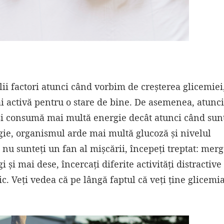
ii factori atunci când vorbim de creșterea glicemiei
ai activă pentru o stare de bine. De asemenea, atunc
 și consumă mai multă energie decât atunci când sun
gie, organismul arde mai multă glucoză și nivelul
nu sunteți un fan al mișcării, începeți treptat: merg
 și mai dese, încercați diferite activități distractive
 Veți vedea că pe lângă faptul că veți ține glicemia