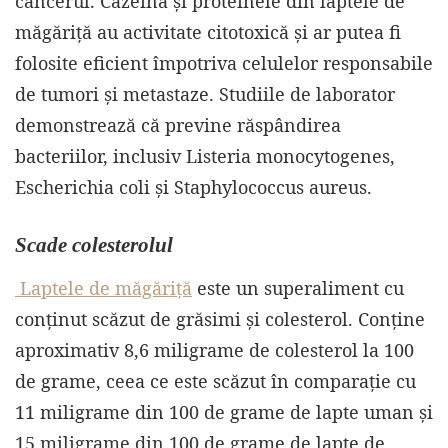
cancerul. Cazeina și proteinele din laptele de
măgăriță au activitate citotoxică și ar putea fi
folosite eficient împotriva celulelor responsabile
de tumori și metastaze. Studiile de laborator
demonstrează că previne răspândirea
bacteriilor, inclusiv Listeria monocytogenes,
Escherichia coli și Staphylococcus aureus.
Scade colesterolul
Laptele de măgăriță
este un superaliment cu
conținut scăzut de grăsimi și colesterol. Conține
aproximativ 8,6 miligrame de colesterol la 100
de grame, ceea ce este scăzut în comparație cu
11 miligrame din 100 de grame de lapte uman și
15 miligrame din 100 de grame de lapte de