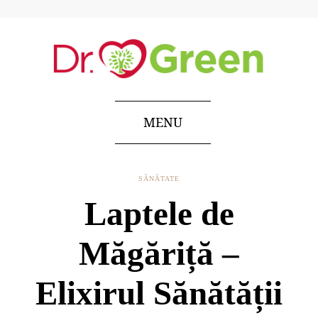
MENU
SĂNĂTATE
Laptele de
Măgăriță –
Elixirul Sănătății