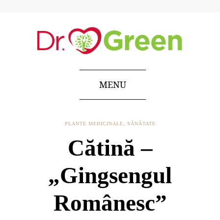
MENU
PLANTE MEDICINALE
,
SĂNĂTATE
Cătină –
„Gingsengul
Românesc”