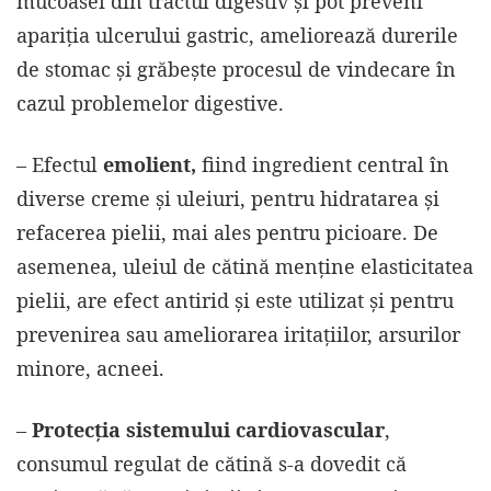
mucoasei din tractul digestiv și pot preveni
apariția ulcerului gastric, ameliorează durerile
de stomac și grăbește procesul de vindecare în
cazul problemelor digestive.
– Efectul
emolient,
fiind ingredient central în
diverse creme și uleiuri, pentru hidratarea și
refacerea pielii, mai ales pentru picioare. De
asemenea, uleiul de cătină menține elasticitatea
pielii, are efect antirid și este utilizat și pentru
prevenirea sau ameliorarea iritațiilor, arsurilor
minore, acneei.
–
Protecția sistemului cardiovascular
,
consumul regulat de cătină s-a dovedit că