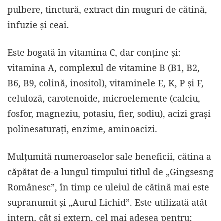
pulbere, tinctură, extract din muguri de cătină,
infuzie și ceai.
Este bogată în vitamina C, dar conține și:
vitamina A, complexul de vitamine B (B1, B2,
B6, B9, colină, inositol), vitaminele E, K, P şi F,
celuloză, carotenoide, microelemente (calciu,
fosfor, magneziu, potasiu, fier, sodiu), acizi grași
polinesaturați, enzime, aminoacizi.
Mulțumită numeroaselor sale beneficii, cătina a
căpătat de-a lungul timpului titlul de „Gingsesng
Românesc”, în timp ce uleiul de cătină mai este
supranumit și „Aurul Lichid”. Este utilizată atât
intern, cât și extern, cel mai adesea pentru: