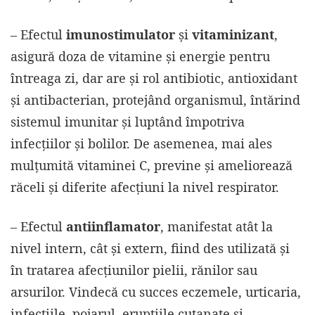
– Efectul
imunostimulator
și
vitaminizant
,
asigură doza de vitamine și energie pentru
întreaga zi, dar are și rol antibiotic, antioxidant
și antibacterian, protejând organismul, întărind
sistemul imunitar și luptând împotriva
infecțiilor și bolilor. De asemenea, mai ales
mulțumită vitaminei C, previne și ameliorează
răceli și diferite afecțiuni la nivel respirator.
– Efectul
antiinflamator
, manifestat atât la
nivel intern, cât și extern, fiind des utilizată şi
în tratarea afecţiunilor pielii, rănilor sau
arsurilor. Vindecă cu succes eczemele, urticaria,
infecţiile, pojarul, erupţiile cutanate şi