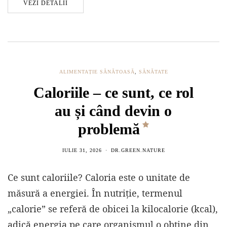
VEZI DETALII
ALIMENTAȚIE SĂNĂTOASĂ
,
SĂNĂTATE
Caloriile – ce sunt, ce rol
au și când devin o
problemă
IULIE 31, 2026
DR.GREEN.NATURE
Ce sunt caloriile? Caloria este o unitate de
măsură a energiei. În nutriție, termenul
„calorie” se referă de obicei la kilocalorie (kcal),
adică energia pe care organismul o obține din