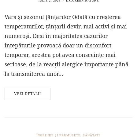
IULIE 2, 2026
DR.GREEN.NATURE
Vara și sezonul țânțarilor Odată cu creșterea
temperaturilor, țânțarii devin mai activi și mai
numeroși. Deși în majoritatea cazurilor
înțepăturile provoacă doar un disconfort
temporar, acestea pot avea consecințe mai
serioase, de la reacții alergice importante până
la transmiterea unor…
VEZI DETALII
ÎNGRIJIRE ȘI FRUMUSEȚE
,
SĂNĂTATE