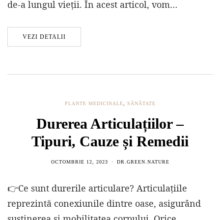
de-a lungul vieții. În acest articol, vom…
VEZI DETALII
PLANTE MEDICINALE
,
SĂNĂTATE
Durerea Articulațiilor –
Tipuri, Cauze și Remedii
OCTOMBRIE 12, 2023
DR.GREEN.NATURE
👉Ce sunt durerile articulare? Articulațiile
reprezintă conexiunile dintre oase, asigurând
susținerea și mobilitatea corpului. Orice