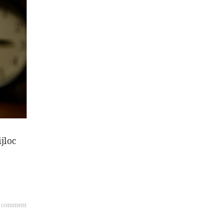
jloc
a comment