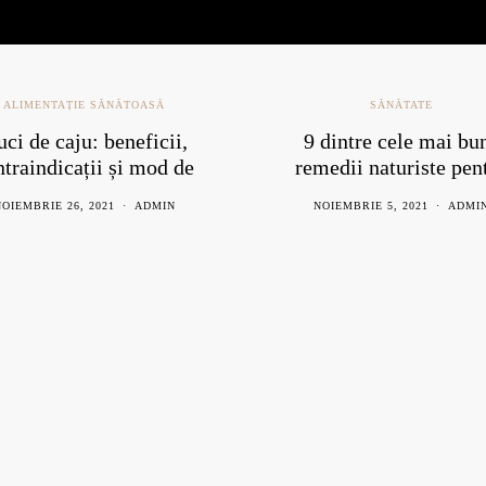
LIMENTAȚIE SĂNĂTOASĂ
SĂNĂTATE
 de caju: beneficii,
9 dintre cele mai bune
raindicații și mod de
remedii naturiste pentr
consum
răceală
EMBRIE 26, 2021
ADMIN
NOIEMBRIE 5, 2021
ADMIN