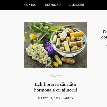
CONTACT
DESPRE NOI
CATEGORII
A
Nuci
cont
NOI
ĂTATE
SĂNĂTATE
și
Echilibrarea sănătății
le
hormonale cu ajutorul
i
nutriției și suplimentelor
MARTIE 17, 2023
ADMIN
naturale