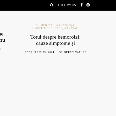
FOLLOW US
ALIMENTAȚIE SĂNĂTOASĂ
,
PLANTE MEDICINALE
,
SĂNĂTATE
Ce est
Totul despre hemoroizi:
u
bene
cauze simptome și
remedii naturiste
AUGU
FEBRUARIE 29, 2024
DR.GREEN.NATURE