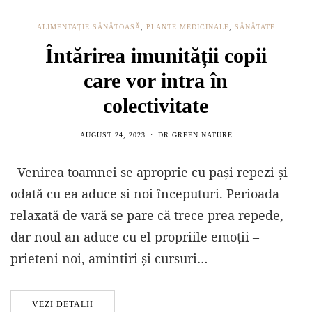
ALIMENTAȚIE SĂNĂTOASĂ
,
PLANTE MEDICINALE
,
SĂNĂTATE
Întărirea imunității copii
care vor intra în
colectivitate
AUGUST 24, 2023
DR.GREEN.NATURE
Venirea toamnei se aproprie cu pași repezi și
odată cu ea aduce si noi începuturi. Perioada
relaxată de vară se pare că trece prea repede,
dar noul an aduce cu el propriile emoții –
prieteni noi, amintiri și cursuri…
VEZI DETALII