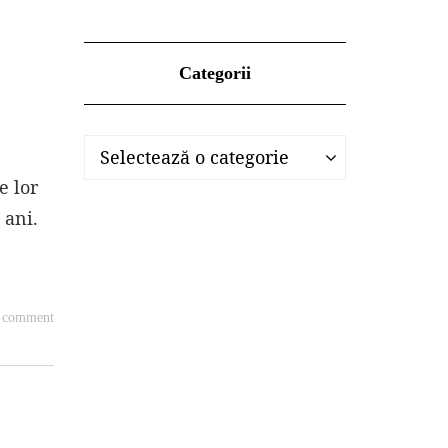
Categorii
Categorii
Categorii
Selectează o categorie
e lor
 ani.
a comment