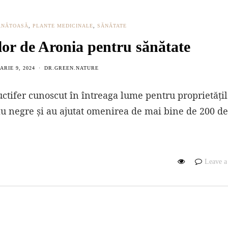
ĂNĂTOASĂ
,
PLANTE MEDICINALE
,
SĂNĂTATE
elor de Aronia pentru sănătate
RIE 9, 2024
DR.GREEN.NATURE
uctifer cunoscut în întreaga lume pentru proprietățil
sau negre și au ajutat omenirea de mai bine de 200 de
Leave 