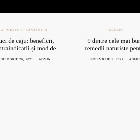
ALIMENTAȚIE SĂNĂTOASĂ
SĂNĂTATE
ci de caju: beneficii,
9 dintre cele mai bu
ntraindicații și mod de
remedii naturiste pen
consum
răceală
OIEMBRIE 26, 2021
ADMIN
NOIEMBRIE 5, 2021
ADMI