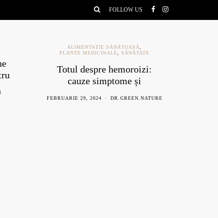
FOLLOW US
ALIMENTAȚIE SĂNĂTOASĂ
,
PLANTE MEDICINALE
,
SĂNĂTATE
ne
Ce e
Totul despre hemoroizi:
tru
be
cauze simptome și
remedii naturiste
N
AU
FEBRUARIE 29, 2024
DR.GREEN.NATURE