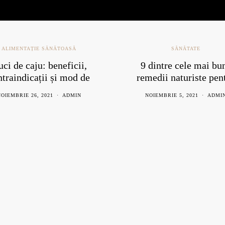
ALIMENTAȚIE SĂNĂTOASĂ
SĂNĂTATE
ci de caju: beneficii,
9 dintre cele mai bu
ntraindicații și mod de
remedii naturiste pen
consum
răceală
OIEMBRIE 26, 2021
ADMIN
NOIEMBRIE 5, 2021
ADMI