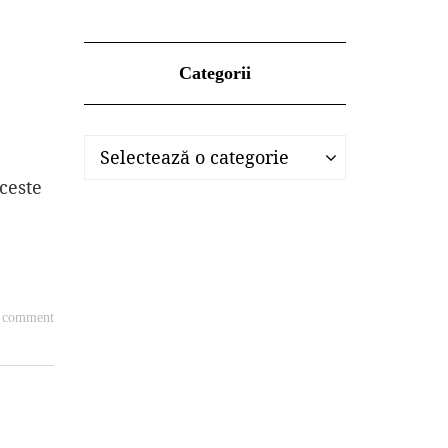
Categorii
Categorii
Categorii
Selectează o categorie
aceste
e
a comment