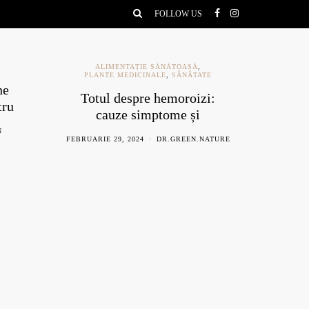
FOLLOW US
ALIMENTAȚIE SĂNĂTOASĂ
,
PLANTE MEDICINALE
,
SĂNĂTATE
ne
Ce e
Totul despre hemoroizi:
tru
be
cauze simptome și
remedii naturiste
N
AU
FEBRUARIE 29, 2024
DR.GREEN.NATURE