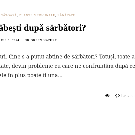
ĂNĂTOASĂ
,
PLANTE MEDICINALE
,
SĂNĂTATE
ăbești după sărbători?
RIE 5, 2024
DR.GREEN.NATURE
ri. Cine s-a putut abține de sărbători? Totuși, toate 
tate, devin probleme cu care ne confruntăm după c
ele în plus poate fi una…
Leave 