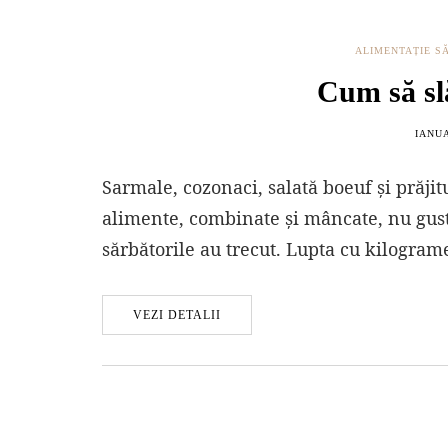
ALIMENTAȚIE S
Cum să sl
IANUA
Sarmale, cozonaci, salată boeuf și prăjitu
alimente, combinate și mâncate, nu gus
sărbătorile au trecut. Lupta cu kilogram
VEZI DETALII