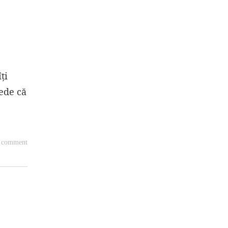
ți
rede că
a comment