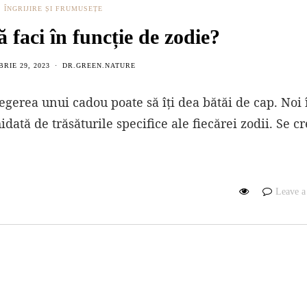
ÎNGRIJIRE ȘI FRUMUSEȚE
 faci în funcție de zodie?
RIE 29, 2023
DR.GREEN.NATURE
gerea unui cadou poate să îți dea bătăi de cap. Noi î
ată de trăsăturile specifice ale fiecărei zodii. Se c
Leave 