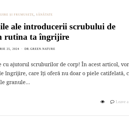
IJIRE ȘI FRUMUSEȚE
,
SĂNĂTATE
ile ale introducerii scrubului de
 rutina ta îngrijire
RIE 25, 2024
DR.GREEN.NATURE
 cu ajutorul scruburilor de corp! În acest articol, v
îngrijire, care îți oferă nu doar o piele catifelată, ci
ile granule…
Leave 