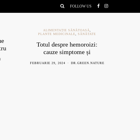
FOLLOW US
ALIMENTAȚIE SĂNĂTOASĂ
,
PLANTE MEDICINALE
,
SĂNĂTATE
ne
Ce e
Totul despre hemoroizi:
tru
be
cauze simptome și
remedii naturiste
N
AU
FEBRUARIE 29, 2024
DR.GREEN.NATURE