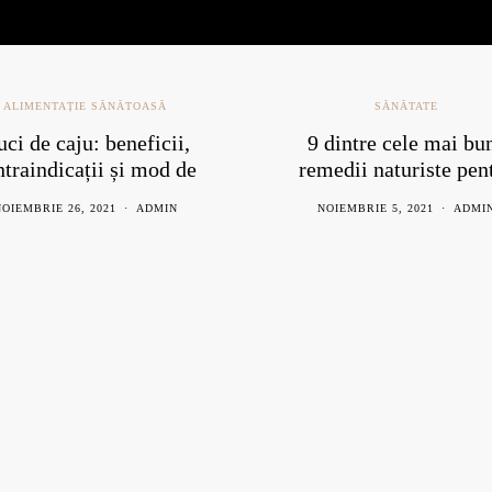
ALIMENTAȚIE SĂNĂTOASĂ
SĂNĂTATE
ci de caju: beneficii,
9 dintre cele mai bu
ntraindicații și mod de
remedii naturiste pen
consum
răceală
OIEMBRIE 26, 2021
ADMIN
NOIEMBRIE 5, 2021
ADMI