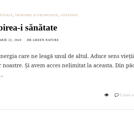
NĂTOASĂ
,
ÎNGRIJIRE ȘI FRUMUSEȚE
,
SĂNĂTATE
birea-i sănătate
RIE 22, 2024
DR.GREEN.NATURE
 energia care ne leagă unul de altul. Aduce sens vieții
r noastre. Și avem acces nelimitat la aceasta. Din pă
ă…
Leave 