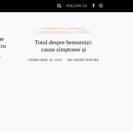
FOLLOW US
ALIMENTAȚIE SĂNĂTOASĂ
,
PLANTE MEDICINALE
,
SĂNĂTATE
ne
Ce e
Totul despre hemoroizi:
tru
be
cauze simptome și
remedii naturiste
N
AU
FEBRUARIE 29, 2024
DR.GREEN.NATURE