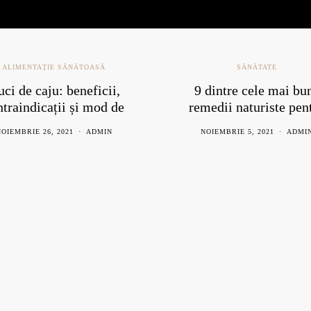
ALIMENTAȚIE SĂNĂTOASĂ
SĂNĂTATE
ci de caju: beneficii,
9 dintre cele mai bu
ntraindicații și mod de
remedii naturiste pen
consum
răceală
OIEMBRIE 26, 2021
ADMIN
NOIEMBRIE 5, 2021
ADMI