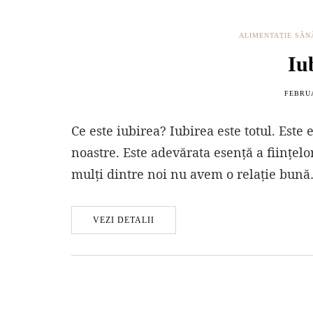
ALIMENTAȚIE SĂ
Iu
FEBRUA
Ce este iubirea? Iubirea este totul. Este
noastre. Este adevărata esență a ființelo
mulți dintre noi nu avem o relație bun
VEZI DETALII