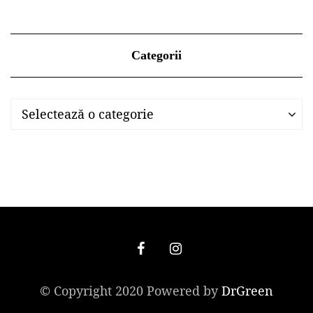
Categorii
Categorii
Categorii
Selectează o categorie
© Copyright 2020 Powered by
DrGreen