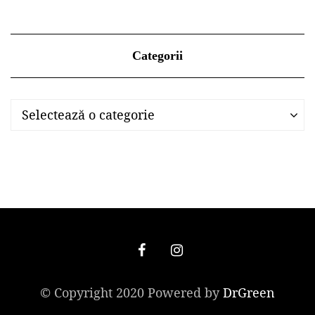
Categorii
Categorii
Categorii
Selectează o categorie
© Copyright 2020 Powered by
DrGreen