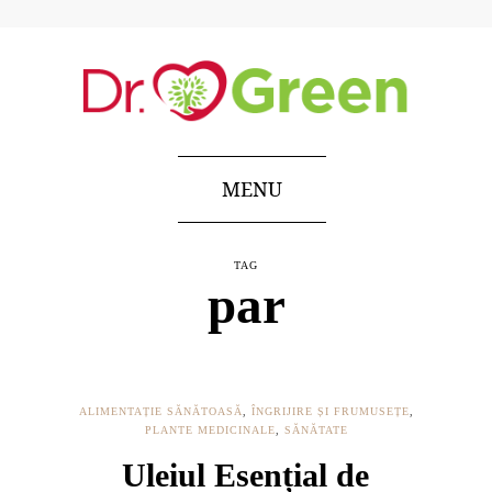
MENU
TAG
par
ALIMENTAȚIE SĂNĂTOASĂ
,
ÎNGRIJIRE ȘI FRUMUSEȚE
,
PLANTE MEDICINALE
,
SĂNĂTATE
Uleiul Esențial de