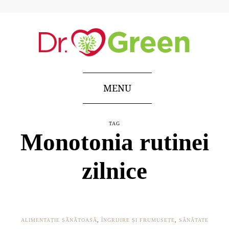
MENU
TAG
Monotonia rutinei
zilnice
ALIMENTAȚIE SĂNĂTOASĂ
,
ÎNGRIJIRE ȘI FRUMUSEȚE
,
SĂNĂTATE