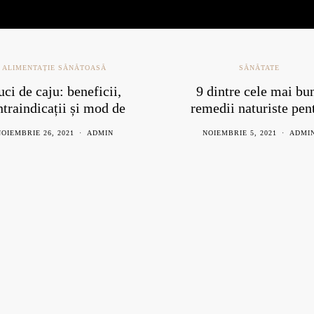
ALIMENTAȚIE SĂNĂTOASĂ
SĂNĂTATE
ci de caju: beneficii,
9 dintre cele mai bu
ntraindicații și mod de
remedii naturiste pen
consum
răceală
OIEMBRIE 26, 2021
ADMIN
NOIEMBRIE 5, 2021
ADMI