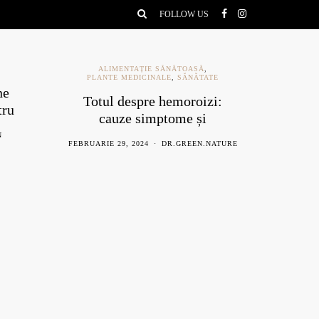
FOLLOW US
ALIMENTAȚIE SĂNĂTOASĂ
,
PLANTE MEDICINALE
,
SĂNĂTATE
ne
Ce e
Totul despre hemoroizi:
tru
be
cauze simptome și
remedii naturiste
N
AU
FEBRUARIE 29, 2024
DR.GREEN.NATURE