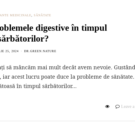
ANTE MEDICINALE
,
SĂNĂTATE
oblemele digestive în timpul
sărbătorilor?
IE 25, 2024
DR.GREEN.NATURE
ntați să mâncăm mai mult decât avem nevoie. Gustând
 iar acest lucru poate duce la probleme de sănătate.
toasă în timpul sărbătorilor…
Leave 