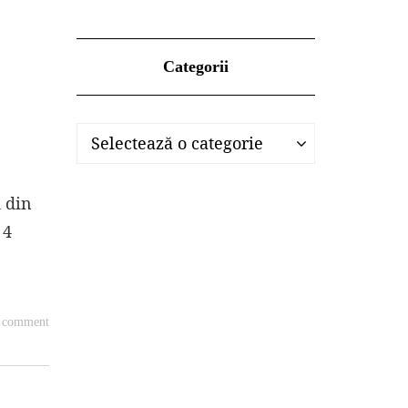
Categorii
Categorii
Categorii
Selectează o categorie
 din
 4
a comment