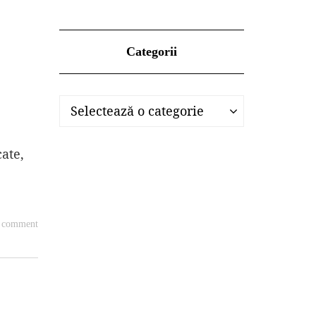
Categorii
Categorii
Categorii
Selectează o categorie
cate,
a comment