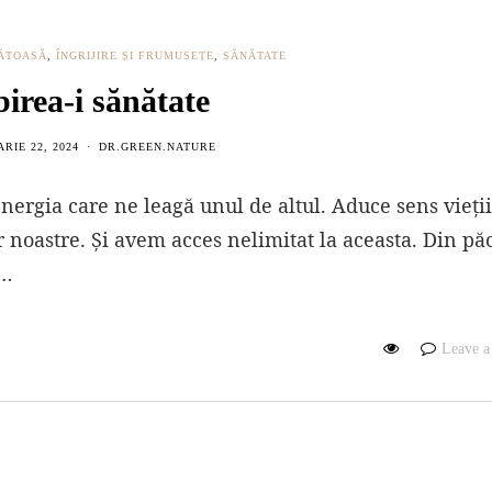
NĂTOASĂ
,
ÎNGRIJIRE ȘI FRUMUSEȚE
,
SĂNĂTATE
birea-i sănătate
RIE 22, 2024
DR.GREEN.NATURE
 energia care ne leagă unul de altul. Aduce sens vieții
r noastre. Și avem acces nelimitat la aceasta. Din pă
ă…
Leave 