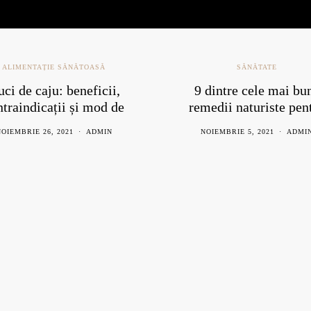
ALIMENTAȚIE SĂNĂTOASĂ
SĂNĂTATE
ci de caju: beneficii,
9 dintre cele mai bu
ntraindicații și mod de
remedii naturiste pen
consum
răceală
OIEMBRIE 26, 2021
ADMIN
NOIEMBRIE 5, 2021
ADMI