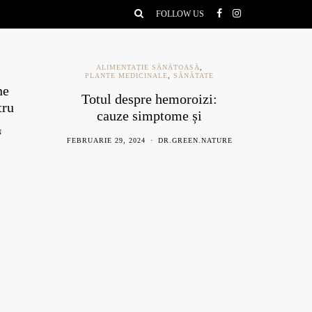
FOLLOW US
ALIMENTAȚIE SĂNĂTOASĂ
,
PLANTE MEDICINALE
,
SĂNĂTATE
ne
Ce e
Totul despre hemoroizi:
tru
be
cauze simptome și
remedii naturiste
N
AU
FEBRUARIE 29, 2024
DR.GREEN.NATURE