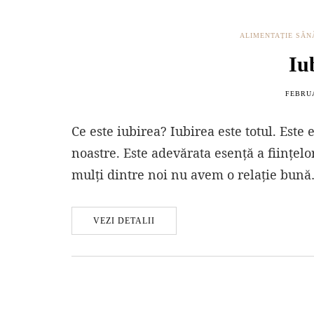
ALIMENTAȚIE SĂ
Iu
FEBRUA
Ce este iubirea? Iubirea este totul. Este
noastre. Este adevărata esență a ființelo
mulți dintre noi nu avem o relație bun
VEZI DETALII