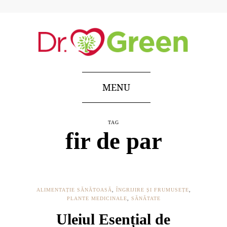
MENU
TAG
fir de par
ALIMENTAȚIE SĂNĂTOASĂ
,
ÎNGRIJIRE ȘI FRUMUSEȚE
,
PLANTE MEDICINALE
,
SĂNĂTATE
Uleiul Esențial de