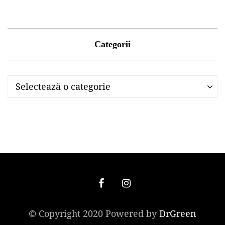
Categorii
Categorii
Categorii
Selectează o categorie
© Copyright 2020 Powered by
DrGreen