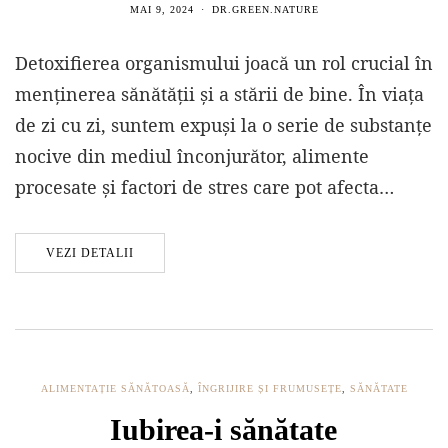
MAI 9, 2024
DR.GREEN.NATURE
Detoxifierea organismului joacă un rol crucial în
menținerea sănătății și a stării de bine. În viața
de zi cu zi, suntem expuși la o serie de substanțe
nocive din mediul înconjurător, alimente
procesate și factori de stres care pot afecta…
VEZI DETALII
ALIMENTAȚIE SĂNĂTOASĂ
,
ÎNGRIJIRE ȘI FRUMUSEȚE
,
SĂNĂTATE
Iubirea-i sănătate