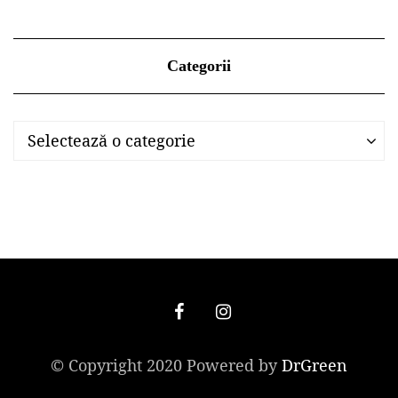
Categorii
Categorii
Categorii
Selectează o categorie
© Copyright 2020 Powered by
DrGreen