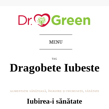
MENU
TAG
Dragobete Iubeste
ALIMENTAȚIE SĂNĂTOASĂ
,
ÎNGRIJIRE ȘI FRUMUSEȚE
,
SĂNĂTATE
Iubirea-i sănătate