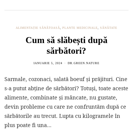
ALIMENTAȚIE SĂNĂTOASĂ
,
PLANTE MEDICINALE
,
SĂNĂTATE
Cum să slăbești după
sărbători?
IANUARIE 5, 2024
DR.GREEN.NATURE
Sarmale, cozonaci, salată boeuf și prăjituri. Cine
s-a putut abține de sărbători? Totuși, toate aceste
alimente, combinate și mâncate, nu gustate,
devin probleme cu care ne confruntăm după ce
sărbătorile au trecut. Lupta cu kilogramele în
plus poate fi una…