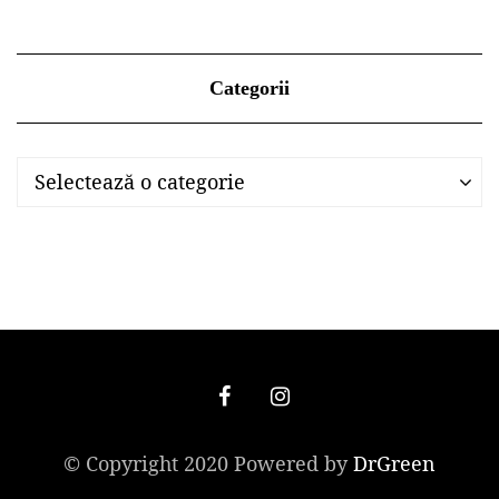
Categorii
Categorii
Categorii
Selectează o categorie
© Copyright 2020 Powered by
DrGreen