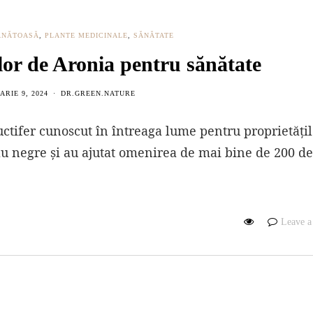
ĂNĂTOASĂ
,
PLANTE MEDICINALE
,
SĂNĂTATE
elor de Aronia pentru sănătate
RIE 9, 2024
DR.GREEN.NATURE
uctifer cunoscut în întreaga lume pentru proprietățil
sau negre și au ajutat omenirea de mai bine de 200 de
Leave 