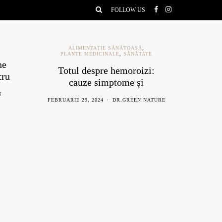
FOLLOW US
ALIMENTAȚIE SĂNĂTOASĂ
,
PLANTE MEDICINALE
,
SĂNĂTATE
ne
Ce e
Totul despre hemoroizi:
tru
be
cauze simptome și
remedii naturiste
N
AU
FEBRUARIE 29, 2024
DR.GREEN.NATURE