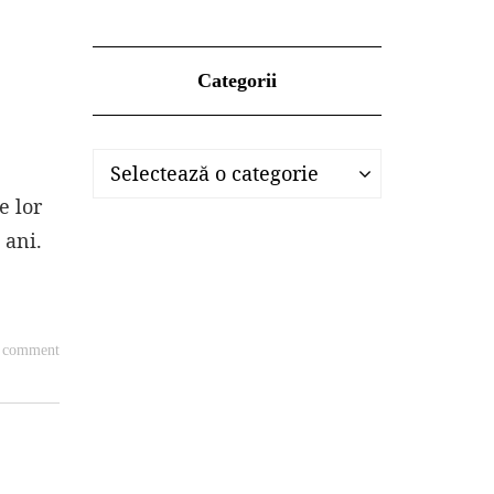
Categorii
Categorii
Categorii
Selectează o categorie
e lor
 ani.
a comment