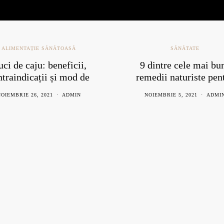
ALIMENTAȚIE SĂNĂTOASĂ
SĂNĂTATE
ci de caju: beneficii,
9 dintre cele mai bu
ntraindicații și mod de
remedii naturiste pen
consum
răceală
OIEMBRIE 26, 2021
ADMIN
NOIEMBRIE 5, 2021
ADMI