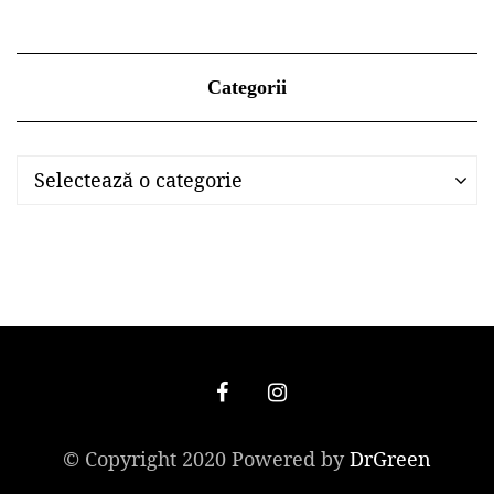
Categorii
Categorii
Categorii
Selectează o categorie
© Copyright 2020 Powered by
DrGreen