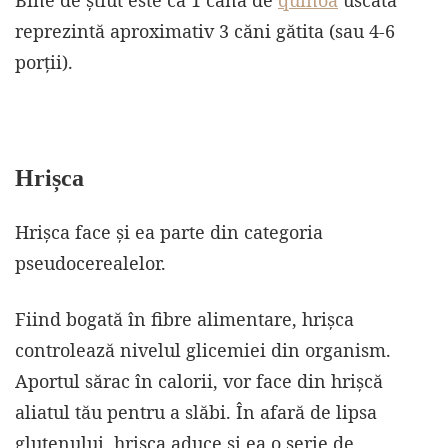
Bine de știut este că 1 cană de
quinoa
uscată
reprezintă aproximativ 3 căni gătita (sau 4-6
porții).
Hrișca
Hrișca face și ea parte din categoria
pseudocerealelor.
Fiind bogată în fibre alimentare, hrișca
controlează nivelul glicemiei din organism.
Aportul sărac în calorii, vor face din hrișcă
aliatul tău pentru a slăbi. În afară de lipsa
glutenului, hrișca aduce și ea o serie de