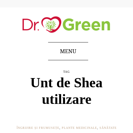
MENU
TAG
Unt de Shea
utilizare
ÎNGRIJIRE ȘI FRUMUSEȚE
,
PLANTE MEDICINALE
,
SĂNĂTATE