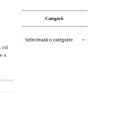
Categorii
Categorii
Categorii
Selectează o categorie
 rol
e-a
a comment