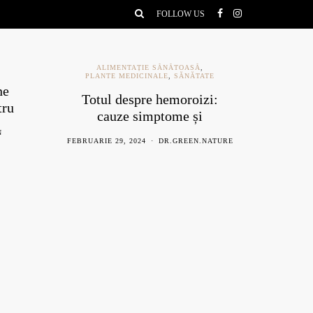
FOLLOW US
ALIMENTAȚIE SĂNĂTOASĂ
,
PLANTE MEDICINALE
,
SĂNĂTATE
ne
Ce e
Totul despre hemoroizi:
tru
be
cauze simptome și
remedii naturiste
N
AU
FEBRUARIE 29, 2024
DR.GREEN.NATURE