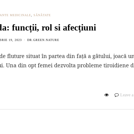
ANTE MEDICINALE
,
SĂNĂTATE
a: funcții, rol si afecțiuni
RIE 19, 2023
DR.GREEN.NATURE
fluture situat în partea din față a gâtului, joacă un
ui. Una din opt femei dezvolta probleme tiroidiene d
Leave 