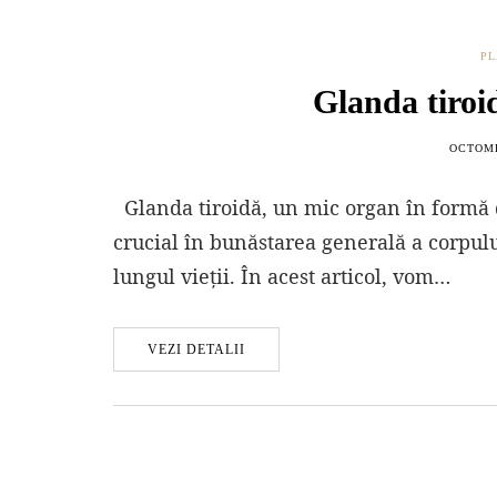
PL
Glanda tiroid
OCTOMB
Glanda tiroidă, un mic organ în formă de 
crucial în bunăstarea generală a corpul
lungul vieții. În acest articol, vom…
VEZI DETALII