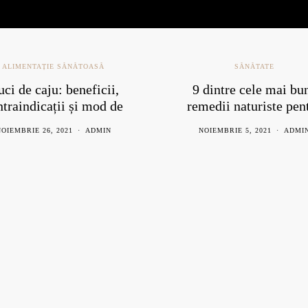
ALIMENTAȚIE SĂNĂTOASĂ
SĂNĂTATE
ci de caju: beneficii,
9 dintre cele mai bu
ntraindicații și mod de
remedii naturiste pen
consum
răceală
OIEMBRIE 26, 2021
ADMIN
NOIEMBRIE 5, 2021
ADMI