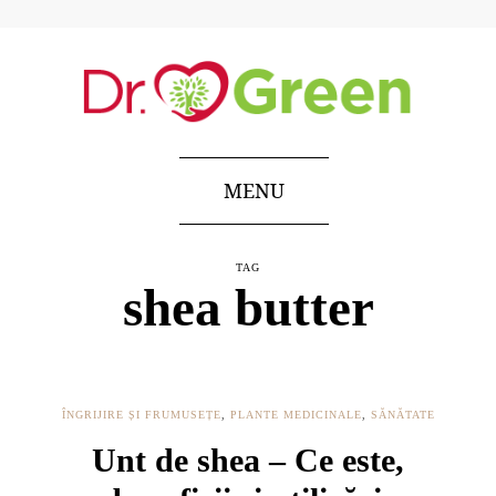
MENU
TAG
shea butter
ÎNGRIJIRE ȘI FRUMUSEȚE
,
PLANTE MEDICINALE
,
SĂNĂTATE
Unt de shea – Ce este,