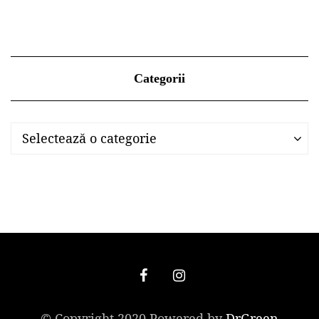
Categorii
Categorii
Categorii
Selectează o categorie
© Copyright 2020 Powered by
DrGreen