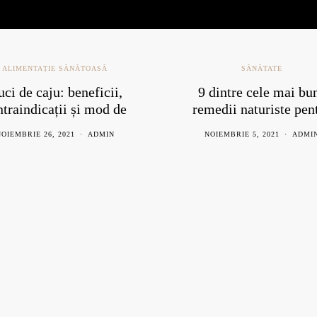
ALIMENTAȚIE SĂNĂTOASĂ
SĂNĂTATE
ci de caju: beneficii,
9 dintre cele mai bu
ntraindicații și mod de
remedii naturiste pen
consum
răceală
OIEMBRIE 26, 2021
ADMIN
NOIEMBRIE 5, 2021
ADMI