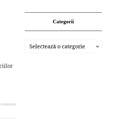
Categorii
Categorii
Categorii
Selectează o categorie
ciilor
a comment