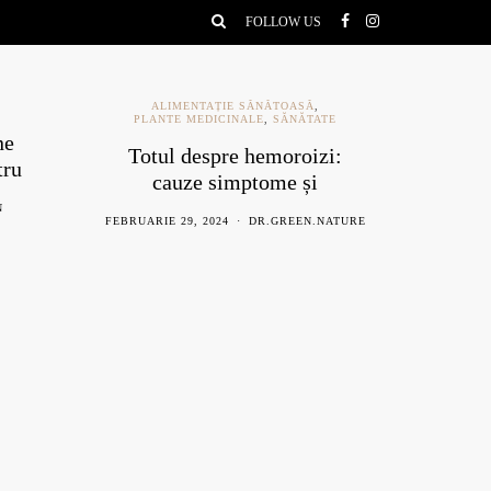
FOLLOW US
ALIMENTAȚIE SĂNĂTOASĂ
,
PLANTE MEDICINALE
,
SĂNĂTATE
ne
Ce e
Totul despre hemoroizi:
tru
be
cauze simptome și
remedii naturiste
N
AU
FEBRUARIE 29, 2024
DR.GREEN.NATURE