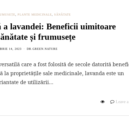
FRUMUSEȚE
,
PLANTE MEDICINALE
,
SĂNĂTATE
 a lavandei: Beneficii uimitoare
ănătate și frumusețe
RIE 14, 2023
DR.GREEN.NATURE
rsatilă care a fost folosită de secole datorită benefi
ă la proprietățile sale medicinale, lavanda este un
riantate de utilizării…
Leave 