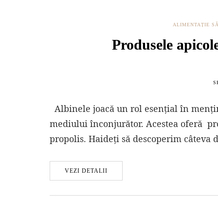
ALIMENTAȚIE S
Produsele apicol
S
Albinele joacă un rol esențial în mențin
mediului înconjurător. Acestea oferă pr
propolis. Haideți să descoperim câteva d
VEZI DETALII