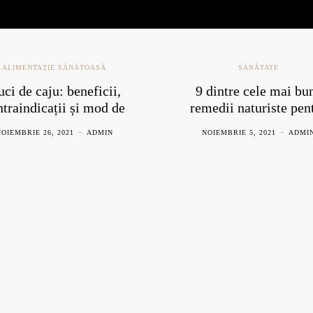
ALIMENTAȚIE SĂNĂTOASĂ
SĂNĂTATE
ci de caju: beneficii,
9 dintre cele mai bu
ntraindicații și mod de
remedii naturiste pen
consum
răceală
OIEMBRIE 26, 2021
ADMIN
NOIEMBRIE 5, 2021
ADMI