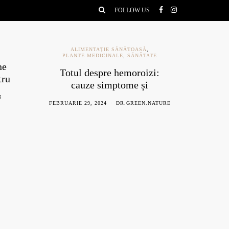
FOLLOW US
ALIMENTAȚIE SĂNĂTOASĂ
,
PLANTE MEDICINALE
,
SĂNĂTATE
ne
Ce e
Totul despre hemoroizi:
tru
be
cauze simptome și
remedii naturiste
N
AU
FEBRUARIE 29, 2024
DR.GREEN.NATURE