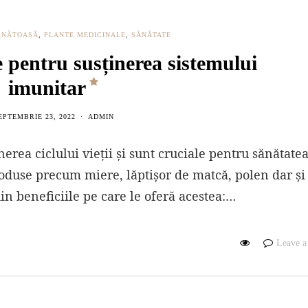
ĂNĂTOASĂ
,
PLANTE MEDICINALE
,
SĂNĂTATE
e pentru susținerea sistemului
imunitar
EPTEMBRIE 23, 2022
ADMIN
erea ciclului vieții și sunt cruciale pentru sănătate
oduse precum miere, lăptișor de matcă, polen dar și
in beneficiile pe care le oferă acestea:…
Leave 