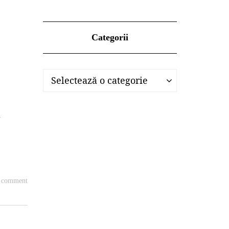
Categorii
Categorii
Categorii
Selectează o categorie
a
a comment