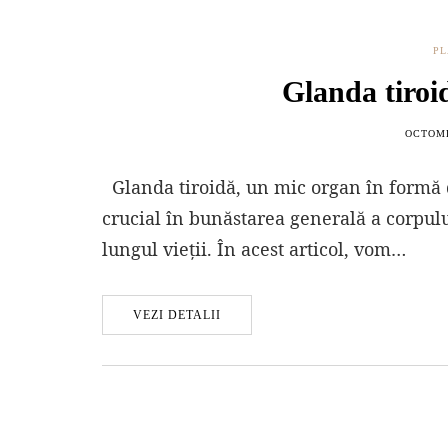
PL
Glanda tiroid
OCTOMB
Glanda tiroidă, un mic organ în formă de 
crucial în bunăstarea generală a corpul
lungul vieții. În acest articol, vom…
VEZI DETALII