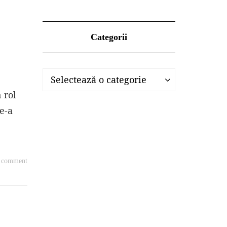
Categorii
Categorii
Categorii
Selectează o categorie
 rol
e-a
a comment