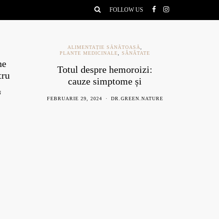
FOLLOW US
ALIMENTAȚIE SĂNĂTOASĂ
,
PLANTE MEDICINALE
,
SĂNĂTATE
ne
Ce e
Totul despre hemoroizi:
tru
be
cauze simptome și
remedii naturiste
N
AU
FEBRUARIE 29, 2024
DR.GREEN.NATURE