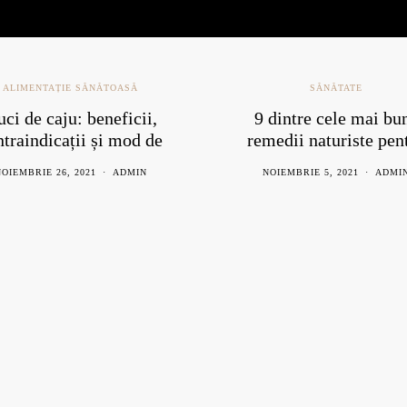
ALIMENTAȚIE SĂNĂTOASĂ
SĂNĂTATE
ci de caju: beneficii,
9 dintre cele mai bu
ntraindicații și mod de
remedii naturiste pen
consum
răceală
OIEMBRIE 26, 2021
ADMIN
NOIEMBRIE 5, 2021
ADMI