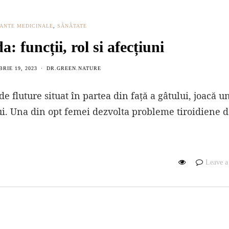
ANTE MEDICINALE
,
SĂNĂTATE
a: funcții, rol si afecțiuni
RIE 19, 2023
DR.GREEN.NATURE
fluture situat în partea din față a gâtului, joacă un
ui. Una din opt femei dezvolta probleme tiroidiene d
Leave 