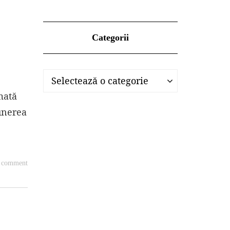
Categorii
Categorii
Categorii
Selectează o categorie
mată
unerea
a comment