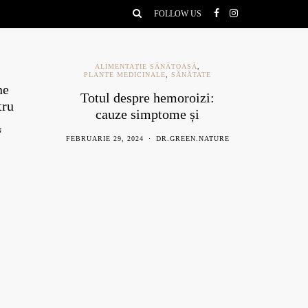
FOLLOW US
ALIMENTAȚIE SĂNĂTOASĂ
,
PLANTE MEDICINALE
,
SĂNĂTATE
ne
Ce e
Totul despre hemoroizi:
tru
be
cauze simptome și
remedii naturiste
N
AU
FEBRUARIE 29, 2024
DR.GREEN.NATURE