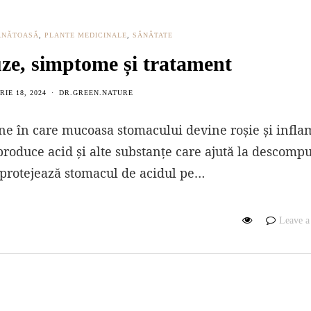
ĂNĂTOASĂ
,
PLANTE MEDICINALE
,
SĂNĂTATE
uze, simptome și tratament
RIE 18, 2024
DR.GREEN.NATURE
une în care mucoasa stomacului devine roșie și infla
roduce acid și alte substanțe care ajută la descomp
 protejează stomacul de acidul pe…
Leave 