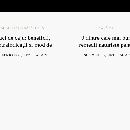
ALIMENTAȚIE SĂNĂTOASĂ
SĂNĂTATE
ci de caju: beneficii,
9 dintre cele mai bu
ntraindicații și mod de
remedii naturiste pen
consum
răceală
OIEMBRIE 26, 2021
ADMIN
NOIEMBRIE 5, 2021
ADMI