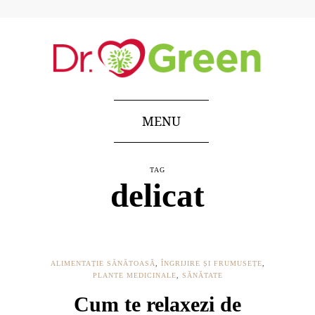
MENU
TAG
delicat
ALIMENTAȚIE SĂNĂTOASĂ
,
ÎNGRIJIRE ȘI FRUMUSEȚE
,
PLANTE MEDICINALE
,
SĂNĂTATE
Cum te relaxezi de