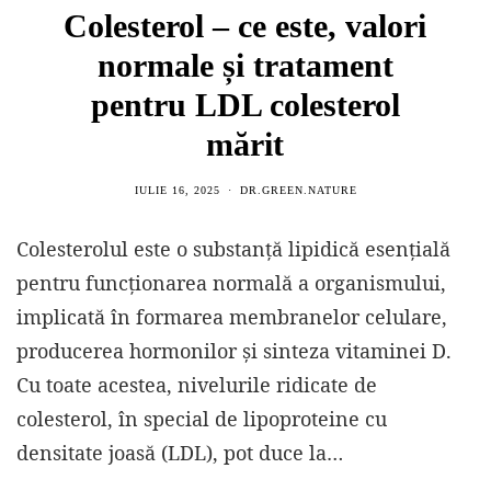
Colesterol – ce este, valori
normale și tratament
pentru LDL colesterol
mărit
IULIE 16, 2025
DR.GREEN.NATURE
Colesterolul este o substanță lipidică esențială
pentru funcționarea normală a organismului,
implicată în formarea membranelor celulare,
producerea hormonilor și sinteza vitaminei D.
Cu toate acestea, nivelurile ridicate de
colesterol, în special de lipoproteine cu
densitate joasă (LDL), pot duce la…