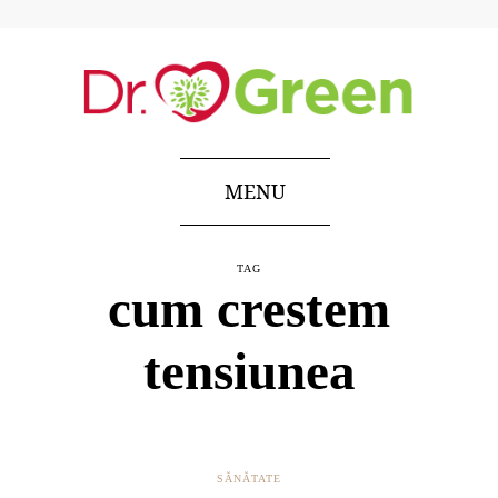
MENU
TAG
cum crestem
tensiunea
SĂNĂTATE