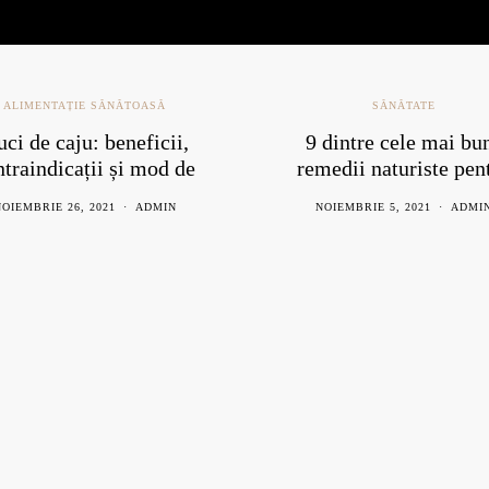
ALIMENTAȚIE SĂNĂTOASĂ
SĂNĂTATE
ci de caju: beneficii,
9 dintre cele mai bu
ntraindicații și mod de
remedii naturiste pen
consum
răceală
OIEMBRIE 26, 2021
ADMIN
NOIEMBRIE 5, 2021
ADMI