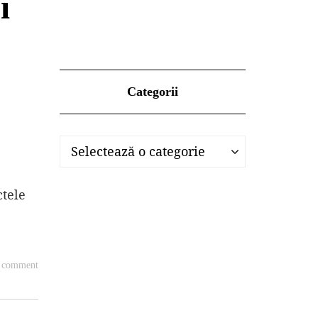
i
Categorii
Categorii
Categorii
Selectează o categorie
ctele
a comment