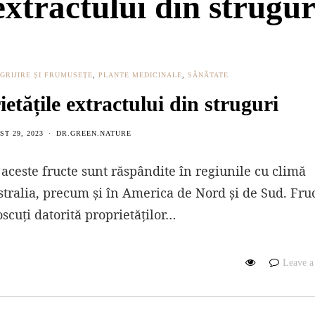
extractului din strugur
NGRIJIRE ȘI FRUMUSEȚE
,
PLANTE MEDICINALE
,
SĂNĂTATE
ietățile extractului din struguri
T 29, 2023
DR.GREEN.NATURE
, aceste fructe sunt răspândite în regiunile cu climă
tralia, precum și în America de Nord și de Sud. Fru
scuți datorită proprietăților…
Leave 