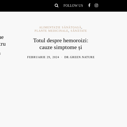
FOLLOW US
ALIMENTAȚIE SĂNĂTOASĂ
,
PLANTE MEDICINALE
,
SĂNĂTATE
ne
Ce e
Totul despre hemoroizi:
tru
be
cauze simptome și
remedii naturiste
N
AU
FEBRUARIE 29, 2024
DR.GREEN.NATURE