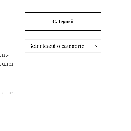
Categorii
Categorii
Categorii
Selectează o categorie
ent-
 bunei
a comment