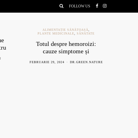
FOLLOW US
ALIMENTAȚIE SĂNĂTOASĂ
,
PLANTE MEDICINALE
,
SĂNĂTATE
ne
Ce e
Totul despre hemoroizi:
tru
be
cauze simptome și
remedii naturiste
N
AU
FEBRUARIE 29, 2024
DR.GREEN.NATURE