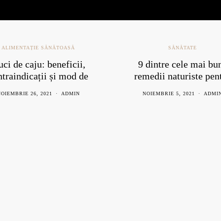
ALIMENTAȚIE SĂNĂTOASĂ
SĂNĂTATE
ci de caju: beneficii,
9 dintre cele mai bu
ntraindicații și mod de
remedii naturiste pen
consum
răceală
OIEMBRIE 26, 2021
ADMIN
NOIEMBRIE 5, 2021
ADMI