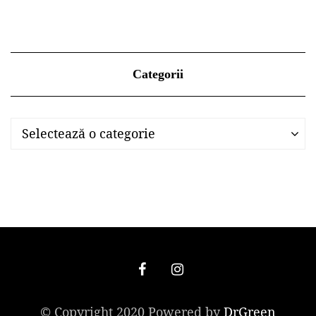
Categorii
Categorii
Categorii
Selectează o categorie
© Copyright 2020 Powered by
DrGreen