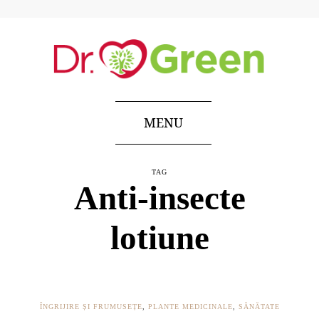
MENU
TAG
Anti-insecte
lotiune
ÎNGRIJIRE ȘI FRUMUSEȚE
,
PLANTE MEDICINALE
,
SĂNĂTATE