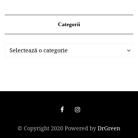
Categorii
Categorii
Categorii
Selectează o categorie
© Copyright 2020 Powered by
DrGreen